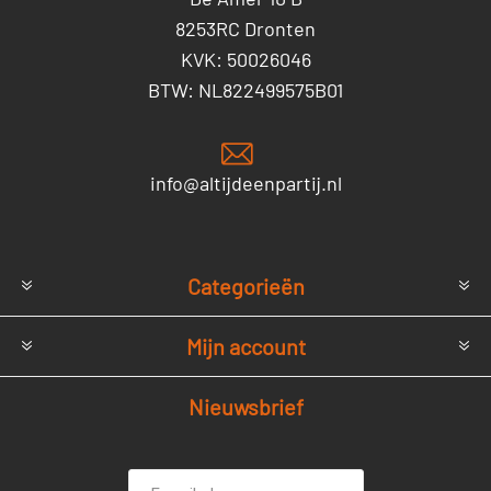
8253RC Dronten
KVK: 50026046
BTW: NL822499575B01
info@altijdeenpartij.nl
Categorieën
Mijn account
Nieuwsbrief
E-
Voornaam
mailadres *