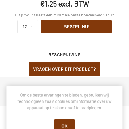
€1,25 excl. BTW
Dit product heeft een minimale bestelhoeveelheid van 12
BESTEL NU!
BESCHRIJVING
VRAGEN OVER DIT PRODUCT?
Dimago patentkwast natuurlijk haar rvs 65210D
Om de beste ervaringen te bieden, gebruiken wij
technologieën zoals cookies om informatie over uw
apparaat op te slaan en/of te raadplegen.
OK