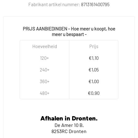
Fabrikant artikel nummer:
8713161400795
PRIJS AANBIEDINGEN - Hoe meer u koopt, hoe
meer u bespaart -
Hoeveelheid
Prijs
120+
€1,10
240+
€1,05
360+
€1,00
480+
€0,90
Afhalen in Dronten.
De Amer 10 B,
8253RC Dronten