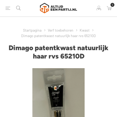
0
Startpagina
Verf toebehoren
Kwast
Dimago patentkwast natuurlijk haar rvs 65210D
Dimago patentkwast natuurlijk
haar rvs 65210D