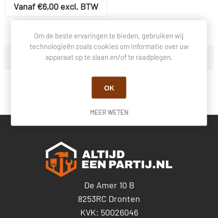
Vanaf €6,00 excl. BTW
Om de beste ervaringen te bieden, gebruiken wij
technologieën zoals cookies om informatie over uw
apparaat op te slaan en/of te raadplegen.
Categorie
OK
MEER WETEN
De Amer 10 B
8253RC Dronten
KVK: 50026046