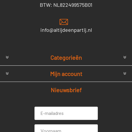
BTW: NL822499575B01
info@altijdeenpartij.nl
Categorieën
Mijn account
Nieuwsbrief
E-
Voornaam
mailadres *
Achternaam