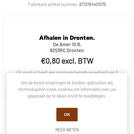
Fabrikant artikel nummer:
8713161401075
Afhalen in Dronten.
De Amer 10 B,
8253RC Dronten
€0,80 excl. BTW
Dit product heeft een minimale bestelhoeveelheid van 5
Om de beste ervaringen te bieden, gebruiken wij
BESTEL NU!
technologieën zoals cookies om informatie over uw
apparaat op te slaan en/of te raadplegen.
BESCHRIJVING
OK
VRAGEN OVER DIT PRODUCT?
MEER WETEN