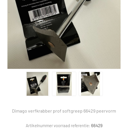
Dimago verfkrabber prof softgreep 66429 peervorm
Artikelnummer voorraad referentie:
66429