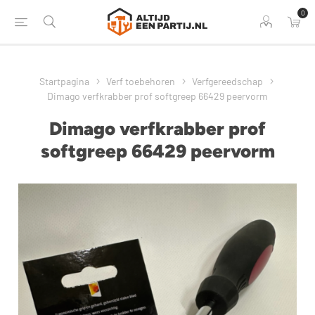
0
Startpagina
Verf toebehoren
Verfgereedschap
Dimago verfkrabber prof softgreep 66429 peervorm
Dimago verfkrabber prof
softgreep 66429 peervorm