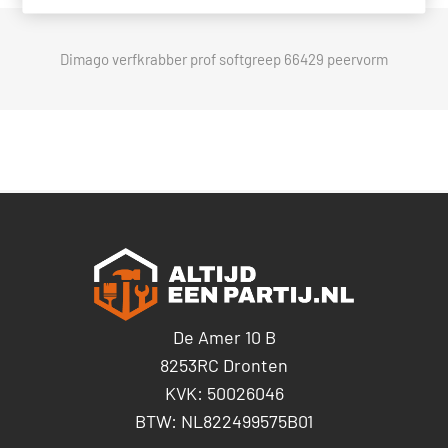
Dimago verfkrabber prof softgreep 66429 peervorm
De Amer 10 B
8253RC Dronten
KVK: 50026046
BTW: NL822499575B01