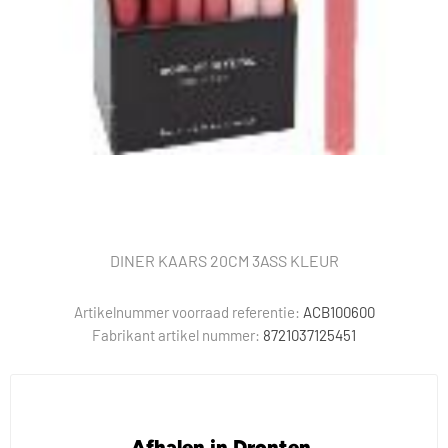
DINER KAARS 20CM 3ASS KLEUR
Artikelnummer voorraad referentie:
ACB100600
Fabrikant artikel nummer:
8721037125451
Afhalen in Dronten.