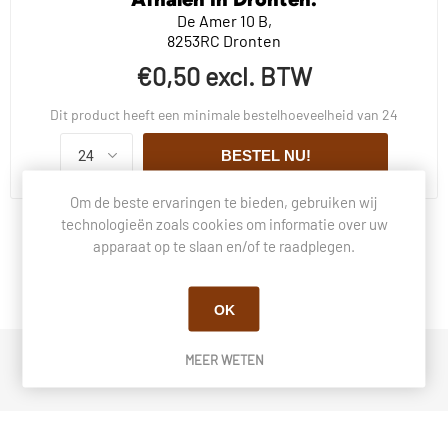
De Amer 10 B,
8253RC Dronten
€0,50 excl. BTW
Dit product heeft een minimale bestelhoeveelheid van 24
BESTEL NU!
Om de beste ervaringen te bieden, gebruiken wij
technologieën zoals cookies om informatie over uw
apparaat op te slaan en/of te raadplegen.
BESCHRIJVING
VRAGEN OVER DIT PRODUCT?
OK
MEER WETEN
DINER KAARS 20CM 3ASS KLEUR