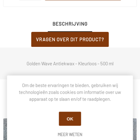
BESCHRIJVING
VRAGEN OVER DIT PRODUCT?
Golden Wave Antiekwax - Kleurloos - 500 ml
Om de beste ervaringen te bieden, gebruiken wij
technologieën zoals cookies om informatie over uw
apparaat op te slaan en/of te raadplegen.
Klanten die dit kochten, kochten ook.
OK
MEER WETEN