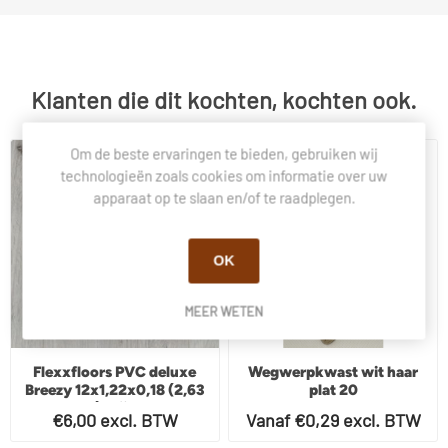
Klanten die dit kochten, kochten ook.
Om de beste ervaringen te bieden, gebruiken wij
technologieën zoals cookies om informatie over uw
apparaat op te slaan en/of te raadplegen.
OK
MEER WETEN
Flexxfloors PVC deluxe
Wegwerpkwast wit haar
Breezy 12x1,22x0,18 (2,63
plat 20
per pak) prijs per m2
€6,00 excl. BTW
Vanaf €0,29 excl. BTW