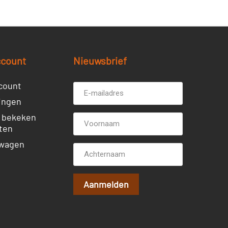
ccount
Nieuwsbrief
count
ingen
 bekeken
ten
wagen