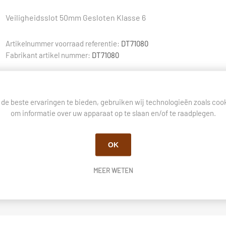
Veiligheidsslot 50mm Gesloten Klasse 6
Artikelnummer voorraad referentie:
DT71080
Fabrikant artikel nummer:
DT71080
de beste ervaringen te bieden, gebruiken wij technologieën zoals coo
om informatie over uw apparaat op te slaan en/of te raadplegen.
BESCHRIJVING
VRAGEN OVER DIT PRODUCT?
OK
MEER WETEN
Veiligheidsslot 50mm Gesloten Klasse 6