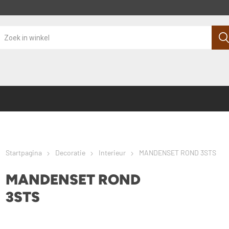
Startpagina
Decoratie
Interieur
MANDENSET ROND 3STS
MANDENSET ROND
3STS