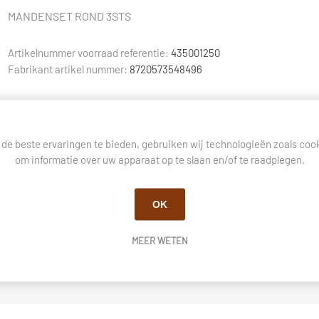
MANDENSET ROND 3STS
Artikelnummer voorraad referentie:
435001250
Fabrikant artikel nummer:
8720573548496
de beste ervaringen te bieden, gebruiken wij technologieën zoals coo
om informatie over uw apparaat op te slaan en/of te raadplegen.
BESCHRIJVING
VRAGEN OVER DIT PRODUCT?
OK
MEER WETEN
MANDENSET ROND 3STS