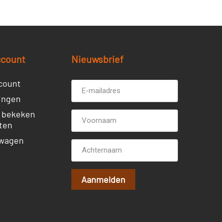
ccount
Nieuwsbrief
count
ingen
 bekeken
ten
wagen