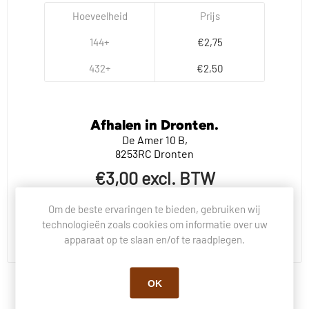
Hoeveelheid
Prijs
144+
€2,75
432+
€2,50
Afhalen in Dronten.
De Amer 10 B,
8253RC Dronten
€3,00 excl. BTW
Dit product heeft een minimale bestelhoeveelheid van 24
Om de beste ervaringen te bieden, gebruiken wij
technologieën zoals cookies om informatie over uw
BESTEL NU!
apparaat op te slaan en/of te raadplegen.
OK
BESCHRIJVING