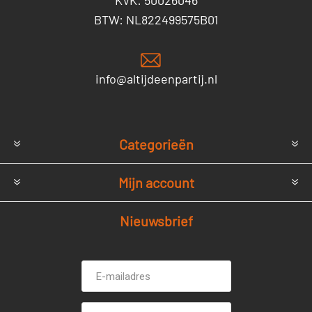
KVK: 50026046
BTW: NL822499575B01
info@altijdeenpartij.nl
Categorieën
Mijn account
Nieuwsbrief
E-
Voornaam
mailadres *
Achternaam