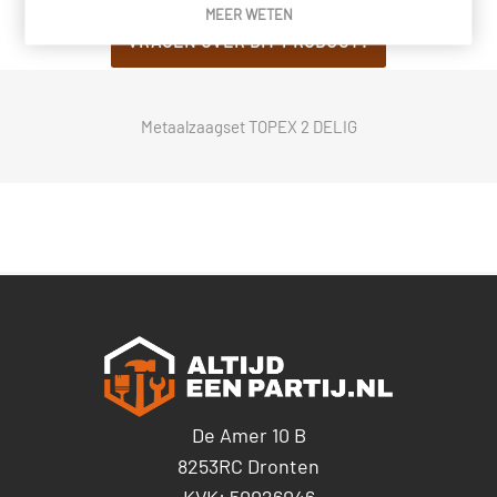
MEER WETEN
VRAGEN OVER DIT PRODUCT?
Metaalzaagset TOPEX 2 DELIG
De Amer 10 B
8253RC Dronten