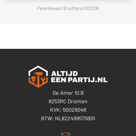
Patentkwast 18 softgrip 1023318
De Amer 10 B
8253RC Dronten
KVK: 50026046
BTW: NL822499575B01