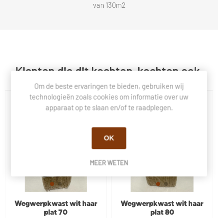
van 130m2
Klanten die dit kochten, kochten ook.
Om de beste ervaringen te bieden, gebruiken wij
technologieën zoals cookies om informatie over uw
apparaat op te slaan en/of te raadplegen.
OK
MEER WETEN
Wegwerpkwast wit haar
Wegwerpkwast wit haar
plat 70
plat 80