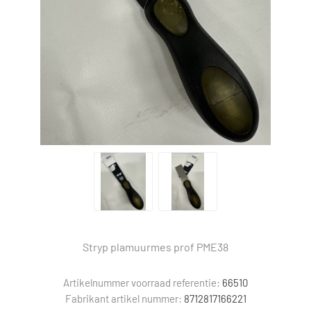
Stryp plamuurmes prof PME38
Artikelnummer voorraad referentie:
66510
Fabrikant artikel nummer:
8712817166221