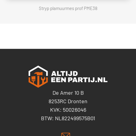
Stryp plamuurmes prof PME38
De Amer 10 B
8253RC Dronten
KVK: 50026046
BTW: NL822499575B01