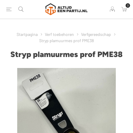
0
Startpagina
Verf toebehoren
Verfgereedschap
Stryp plamuurmes prof PME38
Stryp plamuurmes prof PME38