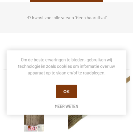
R7 kwast voor alle verven "Geen haaruitval"
Klanten die dit kochten, kochten ook.
Om de beste ervaringen te bieden, gebruiken wij
technologieën zoals cookies om informatie over uw
apparaat op te slaan en/of te raadplegen.
OK
MEER WETEN