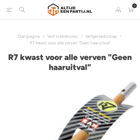
0
Startpagina
Verf toebehoren
Verfgereedschap
R7 kwast voor alle verven "Geen haaruitval"
R7 kwast voor alle verven "Geen
haaruitval"